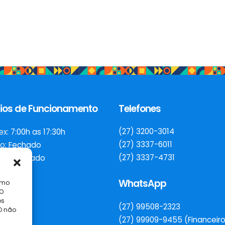
ios de Funcionamento
Telefones
(27) 3200-3014
ex:
7:00h as 17:30h
(27) 3337-6011
o:
Fechado
(27) 3337-4731
go:
Fechado
WhatsApp
omo
 O
os
(27) 99508-2323
O não
(27) 99909-9455 (Financeir