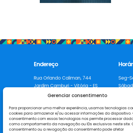
Endereço
Horár
Rua Orlando Caliman, 744
Seg-S
Jardim Camburi - Vitória - ES
Sábad
CEP: 29.090-220
Domin
Gerenciar consentimento
Para proporcionar uma melhor experiência, usamos tecnologias c
cookies para armazenar e/ou acessar informações do dispositivo.
consentimento com essas tecnologias nos permite processar dad
como comportamento da navegação ou IDs exclusivos neste site. 
consentimento ou a revogação do consentimento pode afetar