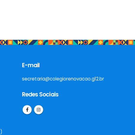
E-mail
secretaria@colegiorenovacao.g12.br
Redes Sociais
o)