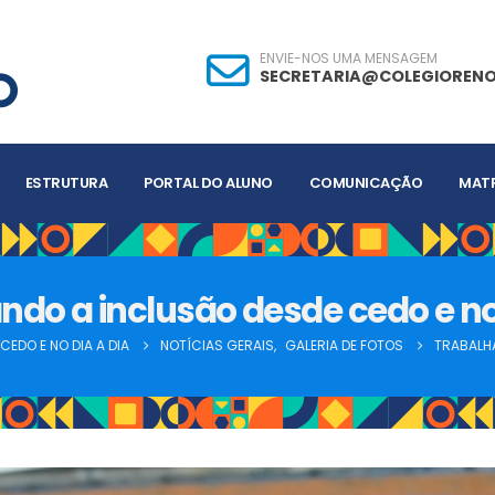
ENVIE-NOS UMA MENSAGEM
SECRETARIA@COLEGIORENO
ESTRUTURA
PORTAL DO ALUNO
COMUNICAÇÃO
MATR
ndo a inclusão desde cedo e no 
EDO E NO DIA A DIA
NOTÍCIAS GERAIS
,
GALERIA DE FOTOS
TRABALHA