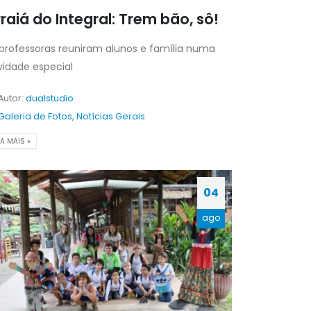
raiá do Integral: Trem bão, sô!
 professoras reuniram alunos e família numa
vidade especial
Autor:
dualstudio
Galeria de Fotos
,
Notícias Gerais
IA MAIS »
04
ago