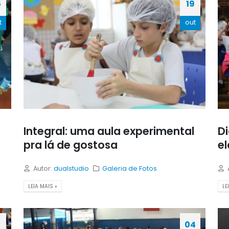
5
19
t
out
Integral: uma aula experimental
D
pra lá de gostosa
el
Autor:
dualstudio
Galeria de Fotos
LEIA MAIS »
LE
04