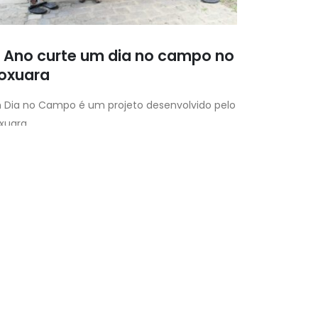
º Ano curte um dia no campo no
oxuara
 Dia no Campo é um projeto desenvolvido pelo
xuara
Autor:
dualstudio
Galeria de Fotos
,
Notícias Gerais
IA MAIS »
14
jul