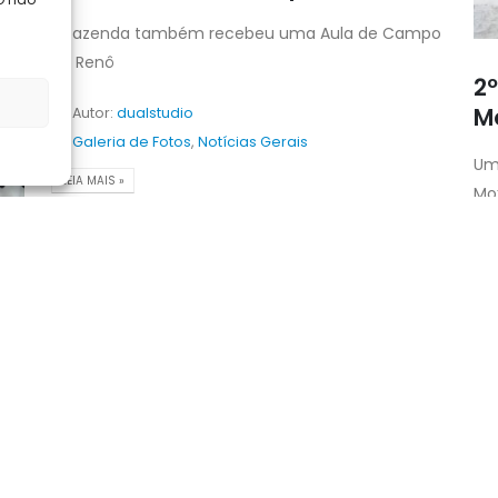
A fazenda também recebeu uma Aula de Campo
do Renô
2
M
Autor:
dualstudio
Galeria de Fotos
,
Notícias Gerais
Um
LEIA MAIS »
Mo
04
ago
LE
4