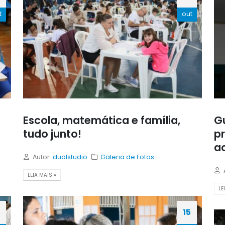
t
out
Escola, matemática e família,
Gu
tudo junto!
p
a
Autor:
dualstudio
Galeria de Fotos
LEIA MAIS »
LE
9
15