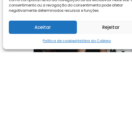
consentimento ou a revogação do consentimento pode afetar
negativamente determinados recursos e funções.
Aceitar
Rejeitar
Política de cookies
História do Colégio
Que delícia de comemoração…
Dia dos Avós!
Autor:
dualstudio
Galeria de Fotos
LEIA MAIS »
1