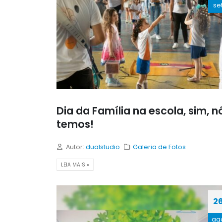
se
Dia da Família na escola, sim, n
temos!
Autor:
dualstudio
Galeria de Fotos
LEIA MAIS »
2
ag