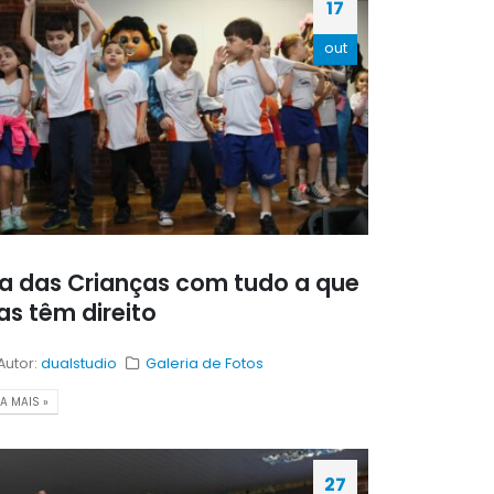
17
out
ia das Crianças com tudo a que
as têm direito
Autor:
dualstudio
Galeria de Fotos
IA MAIS »
27