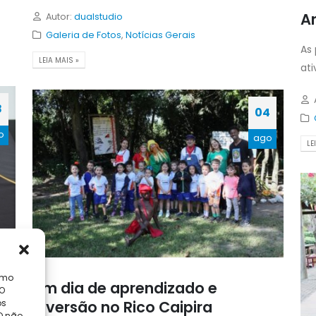
Ar
Autor:
dualstudio
Galeria de Fotos
,
Notícias Gerais
As
LEIA MAIS »
ati
8
04
o
ago
LE
omo
Um dia de aprendizado e
 O
diversão no Rico Caipira
os
O não