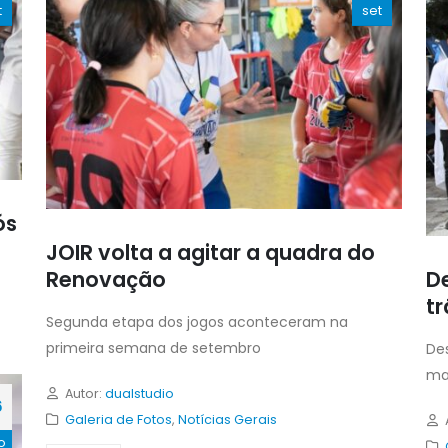
t
set
ós
JOIR volta a agitar a quadra do
Renovação
De
tr
Segunda etapa dos jogos aconteceram na
primeira semana de setembro
Des
ma
Autor:
dualstudio
6
Galeria de Fotos
,
Notícias Gerais
o