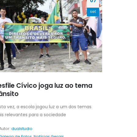
07
set
sfile Cívico joga luz ao tema
ânsito
ta vez, a escola jogou luz a um dos temas
is relevantes para a sociedade
Autor:
dualstudio
Galeria de Fotos
,
Notícias Gerais