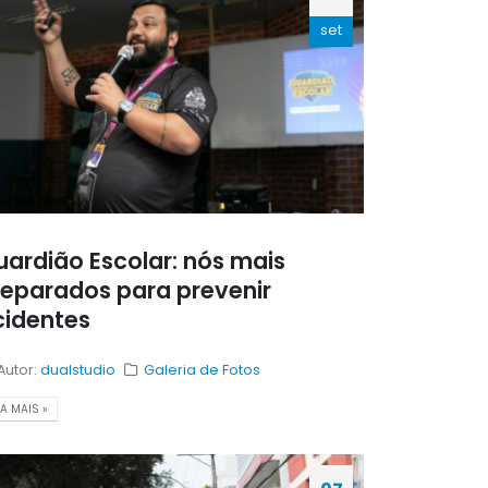
set
ardião Escolar: nós mais
reparados para prevenir
cidentes
Autor:
dualstudio
Galeria de Fotos
IA MAIS »