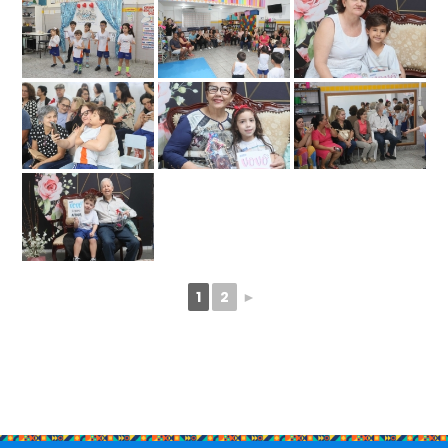
1
2
►