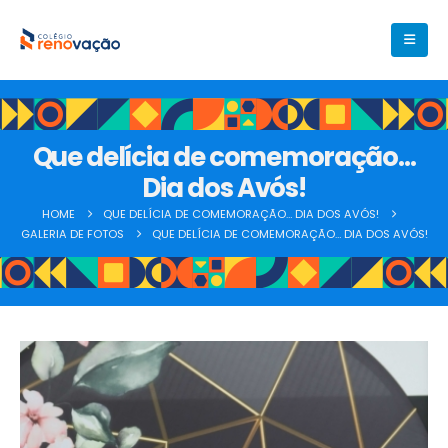
Que delícia de comemoração…
Dia dos Avós!
HOME
QUE DELÍCIA DE COMEMORAÇÃO… DIA DOS AVÓS!
GALERIA DE FOTOS
QUE DELÍCIA DE COMEMORAÇÃO… DIA DOS AVÓS!