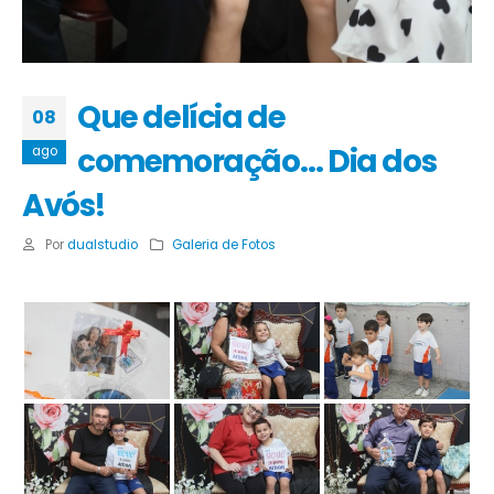
Que delícia de
08
comemoração… Dia dos
ago
Avós!
Por
dualstudio
Galeria de Fotos