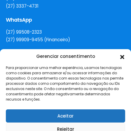
(27) 3337-4731
WhatsApp
(27) 99508-2323
(27) 99909-9455 (Financeiro)
Gerenciar consentimento
E-mail
Para proporcionar uma melhor experiência, usamos tecnologias
secretaria@colegiorenovacao.g12.br
como cookies para armazenar e/ou acessar informações do
dispositivo. O consentimento com essas tecnologias nos permite
Redes Sociais
processar dados como comportamento da navegação ou IDs
exclusivos neste site. O não consentimento ou a revogação do
consentimento pode afetar negativamente determinados
recursos e funções.
Aceitar
Copyright 2025 © Todos os Direitos Reservados para
Sociedade
Educacional Jardim Camburi
.
Rejeitar