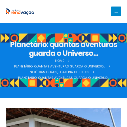
Planetário: quantas aventuras
guarda o Universo…
HOME
PLANETÁRIO: QUANTAS AVENTURAS GUARDA O UNIVERSO…
NOTÍCIAS GERAIS
,
GALERIA DE FOTOS
PLANETÁRIO: QUANTAS AVENTURAS GUARDA O UNIVERSO…