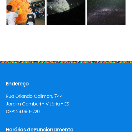
Endereço
Rua Orlando Caliman, 744
Jardim Camburi - Vitória - ES
CEP: 29.090-220
Horários de Funcionamento