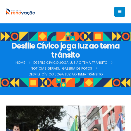
Desfile Cívico joga luz ao tema
trânsito
HOME
DESFILE CÍVICO JOGA LUZ AO TEMA TRÂNSITO
NOTÍCIAS GERAIS
,
GALERIA DE FOTOS
DESFILE CÍVICO JOGA LUZ AO TEMA TRÂNSITO