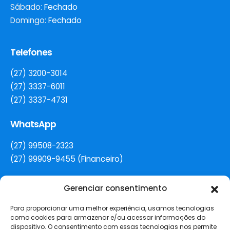
Sábado:
Fechado
Domingo:
Fechado
Telefones
(27) 3200-3014
(27) 3337-6011
(27) 3337-4731
WhatsApp
(27) 99508-2323
(27) 99909-9455 (Financeiro)
Gerenciar consentimento
E-mail
Para proporcionar uma melhor experiência, usamos tecnologias
secretaria@colegiorenovacao.g12.br
como cookies para armazenar e/ou acessar informações do
dispositivo. O consentimento com essas tecnologias nos permite