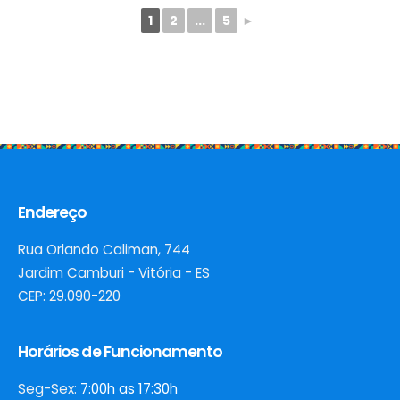
1
2
...
5
►
Endereço
Rua Orlando Caliman, 744
Jardim Camburi - Vitória - ES
CEP: 29.090-220
Horários de Funcionamento
Seg-Sex:
7:00h as 17:30h