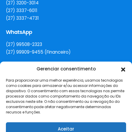
(27) 3200-3014
(27) 3337-6011
(27) 3337-4731
WhatsApp
(27) 99508-2323
(27) 99909-9455 (Financeiro)
Gerenciar consentimento
E-mail
Para proporcionar uma melhor experiência, usamos tecnologias
secretaria@colegiorenovacao.g12.br
como cookies para armazenar e/ou acessar informações do
dispositivo. O consentimento com essas tecnologias nos permite
Redes Sociais
processar dados como comportamento da navegação ou IDs
exclusivos neste site. O não consentimento ou a revogação do
consentimento pode afetar negativamente determinados
recursos e funções.
Aceitar
Copyright 2025 © Todos os Direitos Reservados para
Sociedade