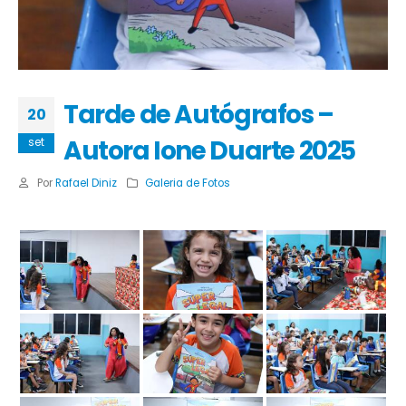
Tarde de Autógrafos –
20
Autora Ione Duarte 2025
set
Por
Rafael Diniz
Galeria de Fotos