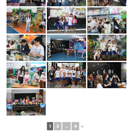
1
2
...
4
►