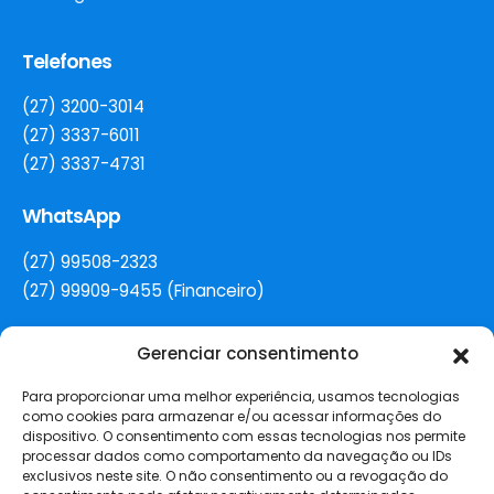
Telefones
(27) 3200-3014
(27) 3337-6011
(27) 3337-4731
WhatsApp
(27) 99508-2323
(27) 99909-9455 (Financeiro)
Gerenciar consentimento
E-mail
Para proporcionar uma melhor experiência, usamos tecnologias
secretaria@colegiorenovacao.g12.br
como cookies para armazenar e/ou acessar informações do
dispositivo. O consentimento com essas tecnologias nos permite
Redes Sociais
processar dados como comportamento da navegação ou IDs
exclusivos neste site. O não consentimento ou a revogação do