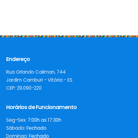
Endereço
Rua Orlando Caliman, 744
Jardim Camburi - Vitória - ES
CEP: 29.090-220
Horários de Funcionamento
Seg-Sex:
7:00h as 17:30h
Sábado:
Fechado
Domingo:
Fechado