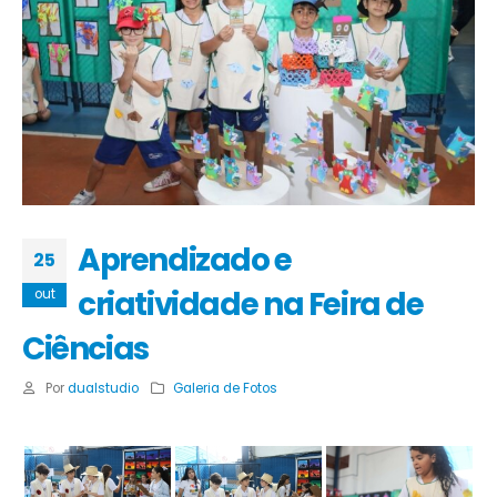
Aprendizado e
25
criatividade na Feira de
out
Ciências
Por
dualstudio
Galeria de Fotos